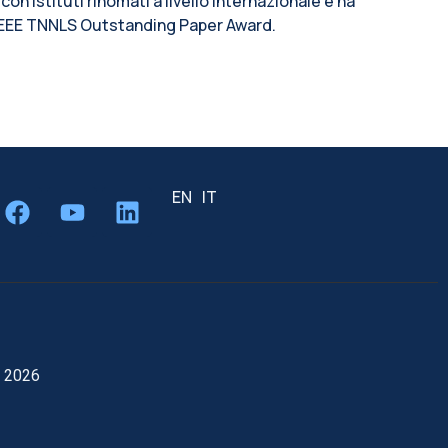
 con istituti rinomati a livello internazionale e ha
 l’IEEE TNNLS Outstanding Paper Award.
EN
IT
 2026